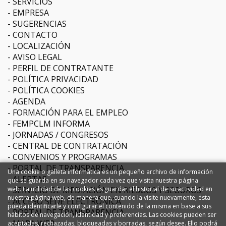
SERVICIOS
EMPRESA
SUGERENCIAS
CONTACTO
LOCALIZACIÓN
AVISO LEGAL
PERFIL DE CONTRATANTE
POLÍTICA PRIVACIDAD
POLÍTICA COOKIES
AGENDA
FORMACIÓN PARA EL EMPLEO
FEMPCLM INFORMA
JORNADAS / CONGRESOS
CENTRAL DE CONTRATACIÓN
CONVENIOS Y PROGRAMAS
PORTAL DE TRANSPARENCIA
Una cookie o galleta informática es un pequeño archivo de información
ALERTAS
que se guarda en su navegador cada vez que visita nuestra página
web. La utilidad de las cookies es guardar el historial de su actividad en
SERVICIO DE MEDIACIÓN EN RIESGOS Y SEGUROS
nuestra página web, de manera que, cuando la visite nuevamente, ésta
ACCESO SEDE ELECTRÓNICA
pueda identificarle y configurar el contenido de la misma en base a sus
PORTAL DE TRANSPARENCIA
hábitos de navegación, identidad y preferencias. Las cookies pueden ser
MAPA WEB
aceptadas, rechazadas, bloqueadas y borradas, según desee. Ello podrá