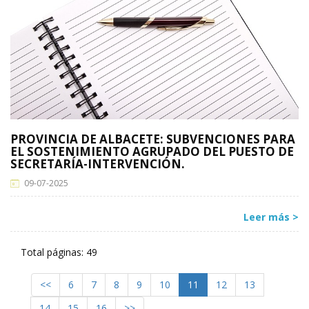
PROVINCIA DE ALBACETE: SUBVENCIONES PARA
EL SOSTENIMIENTO AGRUPADO DEL PUESTO DE
SECRETARÍA-INTERVENCIÓN.
09-07-2025
Leer más >
Total páginas: 49
<<
6
7
8
9
10
11
12
13
14
15
16
>>