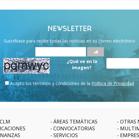
NEWSLETTER
Suscríbase para recibir todas las noticias en su correo electrónico
¿Qué ve en la
imagen?
Acepto los términos y condiciones de la
Política de Privacidad
CLM
ÁREAS TEMÁTICAS
OTRAS 
ICACIONES
CONVOCATORIAS
MULTI
NANZAS
SERVICIOS
EMPRE