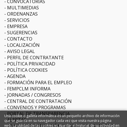
CONVOCATORIAS
MULTIMEDIAS
ORDENANZAS
SERVICIOS
EMPRESA
SUGERENCIAS
CONTACTO
LOCALIZACIÓN
AVISO LEGAL
PERFIL DE CONTRATANTE
POLÍTICA PRIVACIDAD
POLÍTICA COOKIES
AGENDA
FORMACIÓN PARA EL EMPLEO
FEMPCLM INFORMA
JORNADAS / CONGRESOS
CENTRAL DE CONTRATACIÓN
CONVENIOS Y PROGRAMAS
PORTAL DE TRANSPARENCIA
Una cookie o galleta informática es un pequeño archivo de información
ALERTAS
que se guarda en su navegador cada vez que visita nuestra página
SERVICIO DE MEDIACIÓN EN RIESGOS Y SEGUROS
web. La utilidad de las cookies es guardar el historial de su actividad en