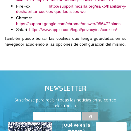
xl/internet-explorer/delete-manage-cookies#ie=ie-10
FireFox:
http://support.mozilla.org/es/kb/habilitar-y-
deshabilitar-cookies-que-los-sitios-we
Chrome:
https://support.google.com/chrome/answer/95647?hl=es
Safari:
https://www.apple.com/legal/privacy/es/cookies/
También puede borrar las cookies que tenga guardadas en su
navegador acudiendo a las opciones de configuración del mismo.
NEWSLETTER
Suscríbase para recibir todas las noticias en su correo
electrónico
¿Qué ve en la
imagen?