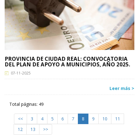
PROVINCIA DE CIUDAD REAL: CONVOCATORIA
DEL PLAN DE APOYO A MUNICIPIOS, AÑO 2025.
07-11-2025
Leer más >
Total páginas: 49
<<
3
4
5
6
7
8
9
10
11
12
13
>>