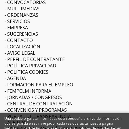
CONVOCATORIAS
MULTIMEDIAS
ORDENANZAS
SERVICIOS
EMPRESA
SUGERENCIAS
CONTACTO
LOCALIZACIÓN
AVISO LEGAL
PERFIL DE CONTRATANTE
POLÍTICA PRIVACIDAD
POLÍTICA COOKIES
AGENDA
FORMACIÓN PARA EL EMPLEO
FEMPCLM INFORMA
JORNADAS / CONGRESOS
CENTRAL DE CONTRATACIÓN
CONVENIOS Y PROGRAMAS
PORTAL DE TRANSPARENCIA
Una cookie o galleta informática es un pequeño archivo de información
ALERTAS
que se guarda en su navegador cada vez que visita nuestra página
SERVICIO DE MEDIACIÓN EN RIESGOS Y SEGUROS
web. La utilidad de las cookies es guardar el historial de su actividad en