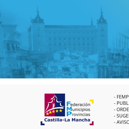
FEMP
PUBL
ORDE
SUGE
AVIS