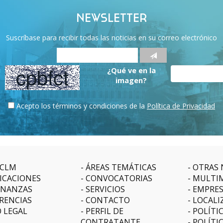
NEWSLETTER
Suscríbase para recibir todas las noticias en su correo electrónico
¿Qué ve en la
imagen?
Acepto los términos y condiciones de la
Política de Privacidad
CLM
ÁREAS TEMÁTICAS
OTRAS 
ICACIONES
CONVOCATORIAS
MULTI
NANZAS
SERVICIOS
EMPRE
RENCIAS
CONTACTO
LOCALI
O LEGAL
PERFIL DE
POLÍTI
CONTRATANTE
POLÍTI