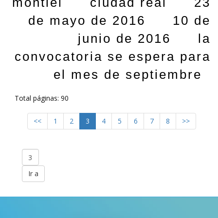
montiel
ciudad real
23
de mayo de 2016
10 de
junio de 2016
la
convocatoria se espera para
el mes de septiembre
Total páginas: 90
<<
1
2
3
4
5
6
7
8
>>