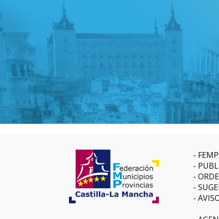
FEMP
PUBL
ORDE
SUGE
AVIS