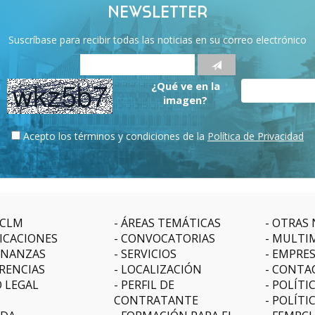
NEWSLETTER
Suscríbase para recibir todas las noticias en su correo electrónico
¿Qué ve en la
imagen?
Acepto los términos y condiciones de la
Política de Privacidad
CLM
ÁREAS TEMÁTICAS
OTRAS 
ICACIONES
CONVOCATORIAS
MULTI
NANZAS
SERVICIOS
EMPRE
RENCIAS
LOCALIZACIÓN
CONTA
O LEGAL
PERFIL DE
POLÍTI
CONTRATANTE
POLÍTI