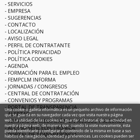
SERVICIOS
EMPRESA
SUGERENCIAS
CONTACTO
LOCALIZACIÓN
AVISO LEGAL
PERFIL DE CONTRATANTE
POLÍTICA PRIVACIDAD
POLÍTICA COOKIES
AGENDA
FORMACIÓN PARA EL EMPLEO
FEMPCLM INFORMA
JORNADAS / CONGRESOS
CENTRAL DE CONTRATACIÓN
CONVENIOS Y PROGRAMAS
PORTAL DE TRANSPARENCIA
Una cookie o galleta informática es un pequeño archivo de información
ALERTAS
que se guarda en su navegador cada vez que visita nuestra página
SERVICIO DE MEDIACIÓN EN RIESGOS Y SEGUROS
web. La utilidad de las cookies es guardar el historial de su actividad en
nuestra página web, de manera que, cuando la visite nuevamente, ésta
ACCESO SEDE ELECTRÓNICA
pueda identificarle y configurar el contenido de la misma en base a sus
PORTAL DE TRANSPARENCIA
hábitos de navegación, identidad y preferencias. Las cookies pueden ser