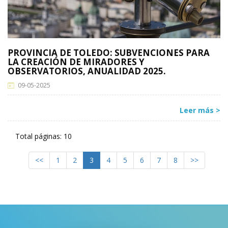
PROVINCIA DE TOLEDO: SUBVENCIONES PARA
LA CREACIÓN DE MIRADORES Y
OBSERVATORIOS, ANUALIDAD 2025.
09-05-2025
Leer más >
Total páginas: 10
<<
1
2
3
4
5
6
7
8
>>