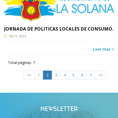
JORNADA DE POLÍTICAS LOCALES DE CONSUMO.
06-11-2024
Leer más >
Total páginas: 7
<<
1
2
3
4
5
6
7
>>
NEWSLETTER