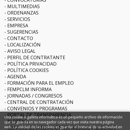
MULTIMEDIAS
ORDENANZAS
SERVICIOS
EMPRESA
SUGERENCIAS
CONTACTO
LOCALIZACIÓN
AVISO LEGAL
PERFIL DE CONTRATANTE
POLÍTICA PRIVACIDAD
POLÍTICA COOKIES
AGENDA
FORMACIÓN PARA EL EMPLEO
FEMPCLM INFORMA
JORNADAS / CONGRESOS
CENTRAL DE CONTRATACIÓN
CONVENIOS Y PROGRAMAS
PORTAL DE TRANSPARENCIA
Una cookie o galleta informática es un pequeño archivo de información
ALERTAS
que se guarda en su navegador cada vez que visita nuestra página
SERVICIO DE MEDIACIÓN EN RIESGOS Y SEGUROS
web. La utilidad de las cookies es guardar el historial de su actividad en