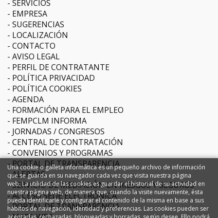
SERVICIOS
EMPRESA
SUGERENCIAS
LOCALIZACIÓN
CONTACTO
AVISO LEGAL
PERFIL DE CONTRATANTE
POLÍTICA PRIVACIDAD
POLÍTICA COOKIES
AGENDA
FORMACIÓN PARA EL EMPLEO
FEMPCLM INFORMA
JORNADAS / CONGRESOS
CENTRAL DE CONTRATACIÓN
CONVENIOS Y PROGRAMAS
PORTAL DE TRANSPARENCIA
Una cookie o galleta informática es un pequeño archivo de información
ALERTAS
que se guarda en su navegador cada vez que visita nuestra página
SERVICIO DE MEDIACIÓN EN RIESGOS Y SEGUROS
web. La utilidad de las cookies es guardar el historial de su actividad en
nuestra página web, de manera que, cuando la visite nuevamente, ésta
ACCESO SEDE ELECTRÓNICA
pueda identificarle y configurar el contenido de la misma en base a sus
PORTAL DE TRANSPARENCIA
hábitos de navegación, identidad y preferencias. Las cookies pueden ser
MAPA WEB
aceptadas, rechazadas, bloqueadas y borradas, según desee. Ello podrá