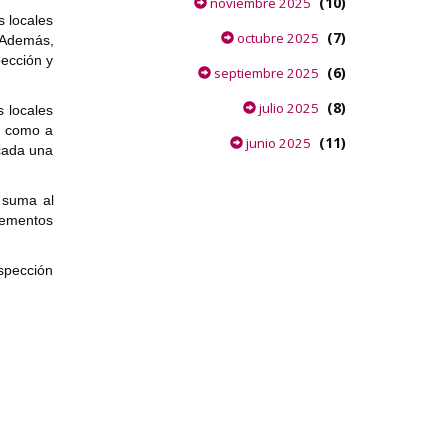
(10)
noviembre 2025
s locales
(7)
octubre 2025
 Además,
pección y
(6)
septiembre 2025
(8)
julio 2025
s locales
í como a
(11)
junio 2025
 cada una
 suma al
lementos
spección