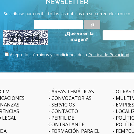
NEWSLETTER
Suscríbase para recibir todas las noticias en su correo electrónico
¿Qué ve en la
imagen?
Acepto los términos y condiciones de la
Política de Privacidad
CLM
ÁREAS TEMÁTICAS
OTRAS 
ICACIONES
CONVOCATORIAS
MULTI
NANZAS
SERVICIOS
EMPRE
RENCIAS
CONTACTO
LOCALI
O LEGAL
PERFIL DE
POLÍTI
CONTRATANTE
POLÍTI
DA
FORMACIÓN PARA EL
FEMPC