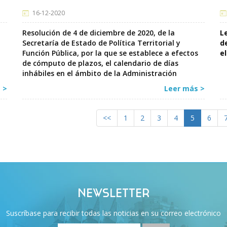
16-12-2020
Resolución de 4 de diciembre de 2020, de la
L
Secretaría de Estado de Política Territorial y
d
Función Pública, por la que se establece a efectos
e
de cómputo de plazos, el calendario de días
inhábiles en el ámbito de la Administración
General del Estado para el año 2021.
 >
Leer más >
<<
1
2
3
4
5
6
NEWSLETTER
Suscríbase para recibir todas las noticias en su correo electrónico