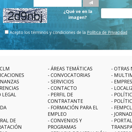
¿Qué ve en la
imagen?
Acepto los términos y condiciones de la
Política de Privacidad
CLM
ÁREAS TEMÁTICAS
OTRAS 
ICACIONES
CONVOCATORIAS
MULTI
NANZAS
SERVICIOS
EMPRE
RENCIAS
CONTACTO
LOCALI
O LEGAL
PERFIL DE
POLÍTI
CONTRATANTE
POLÍTI
DA
FORMACIÓN PARA EL
FEMPC
EMPLEO
JORNAD
RAL DE
CONVENIOS Y
PORTAL
ATACIÓN
PROGRAMAS
TRANSPA