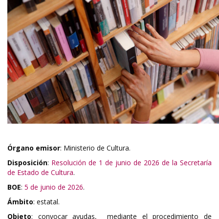
Órgano emisor
: Ministerio de Cultura.
Disposición
:
Resolución de 1 de junio de 2026 de la Secretaría
de Estado de Cultura
.
BOE
:
5 de junio de 2026
.
Ámbito
: estatal.
Objeto
: convocar ayudas, mediante el procedimiento de