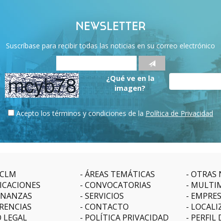
NEWSLETTER
Suscríbase para recibir todas las noticias en su correo electrónico
¿Qué ve en la
imagen?
Acepto los términos y condiciones de la
Política de Privacidad
CLM
ÁREAS TEMÁTICAS
OTRAS 
ICACIONES
CONVOCATORIAS
MULTI
NANZAS
SERVICIOS
EMPRE
RENCIAS
CONTACTO
LOCALI
O LEGAL
POLÍTICA PRIVACIDAD
PERFIL 