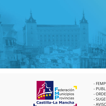
FEMP
PUBL
ORDE
SUGE
AVIS