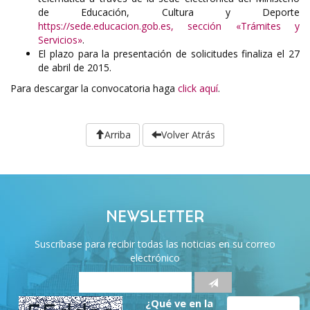
de Educación, Cultura y Deporte
https://sede.educacion.gob.es, sección «Trámites y
Servicios»
.
El plazo para la presentación de solicitudes finaliza el 27
de abril de 2015.
Para descargar la convocatoria haga
click aquí
.
Arriba
Volver Atrás
NEWSLETTER
Suscríbase para recibir todas las noticias en su correo
electrónico
¿Qué ve en la