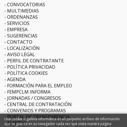
CONVOCATORIAS
MULTIMEDIAS
ORDENANZAS
SERVICIOS
EMPRESA
SUGERENCIAS
CONTACTO
LOCALIZACIÓN
AVISO LEGAL
PERFIL DE CONTRATANTE
POLÍTICA PRIVACIDAD
POLÍTICA COOKIES
AGENDA
FORMACIÓN PARA EL EMPLEO
FEMPCLM INFORMA
JORNADAS / CONGRESOS
CENTRAL DE CONTRATACIÓN
CONVENIOS Y PROGRAMAS
PORTAL DE TRANSPARENCIA
Una cookie o galleta informática es un pequeño archivo de información
ALERTAS
que se guarda en su navegador cada vez que visita nuestra página