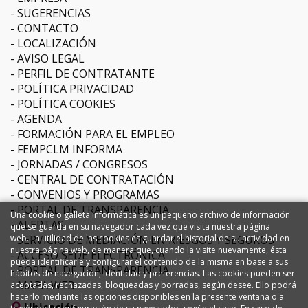
SUGERENCIAS
CONTACTO
LOCALIZACIÓN
AVISO LEGAL
PERFIL DE CONTRATANTE
POLÍTICA PRIVACIDAD
POLÍTICA COOKIES
AGENDA
FORMACIÓN PARA EL EMPLEO
FEMPCLM INFORMA
JORNADAS / CONGRESOS
CENTRAL DE CONTRATACIÓN
CONVENIOS Y PROGRAMAS
PORTAL DE TRANSPARENCIA
Una cookie o galleta informática es un pequeño archivo de información
ALERTAS
que se guarda en su navegador cada vez que visita nuestra página
web. La utilidad de las cookies es guardar el historial de su actividad en
SERVICIO DE MEDIACIÓN EN RIESGOS Y SEGUROS
nuestra página web, de manera que, cuando la visite nuevamente, ésta
ACCESO SEDE ELECTRÓNICA
pueda identificarle y configurar el contenido de la misma en base a sus
PORTAL DE TRANSPARENCIA
hábitos de navegación, identidad y preferencias. Las cookies pueden ser
MAPA WEB
aceptadas, rechazadas, bloqueadas y borradas, según desee. Ello podrá
hacerlo mediante las opciones disponibles en la presente ventana o a
Ubicación