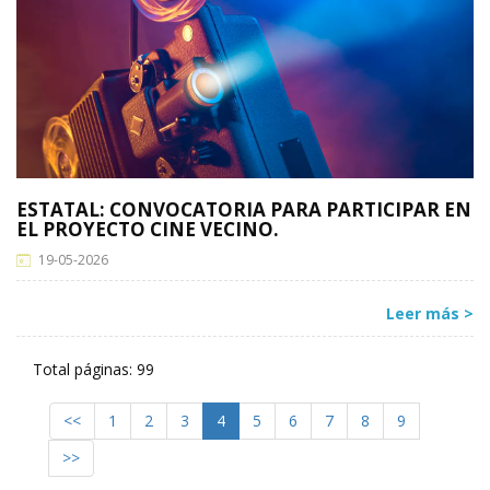
ESTATAL: CONVOCATORIA PARA PARTICIPAR EN
EL PROYECTO CINE VECINO.
19-05-2026
Leer más >
Total páginas: 99
<<
1
2
3
4
5
6
7
8
9
>>