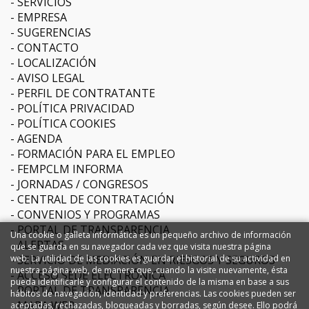
SERVICIOS
EMPRESA
SUGERENCIAS
CONTACTO
LOCALIZACIÓN
AVISO LEGAL
PERFIL DE CONTRATANTE
POLÍTICA PRIVACIDAD
POLÍTICA COOKIES
AGENDA
FORMACIÓN PARA EL EMPLEO
FEMPCLM INFORMA
JORNADAS / CONGRESOS
CENTRAL DE CONTRATACIÓN
CONVENIOS Y PROGRAMAS
PORTAL DE TRANSPARENCIA
Una cookie o galleta informática es un pequeño archivo de información
ALERTAS
que se guarda en su navegador cada vez que visita nuestra página
SERVICIO DE MEDIACIÓN EN RIESGOS Y SEGUROS
web. La utilidad de las cookies es guardar el historial de su actividad en
nuestra página web, de manera que, cuando la visite nuevamente, ésta
ACCESO SEDE ELECTRÓNICA
pueda identificarle y configurar el contenido de la misma en base a sus
PORTAL DE TRANSPARENCIA
hábitos de navegación, identidad y preferencias. Las cookies pueden ser
MAPA WEB
aceptadas, rechazadas, bloqueadas y borradas, según desee. Ello podrá