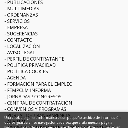
PUBLICACIONES
MULTIMEDIAS
ORDENANZAS
SERVICIOS
EMPRESA
SUGERENCIAS
CONTACTO
LOCALIZACIÓN
AVISO LEGAL
PERFIL DE CONTRATANTE
POLÍTICA PRIVACIDAD
POLÍTICA COOKIES
AGENDA
FORMACIÓN PARA EL EMPLEO
FEMPCLM INFORMA
JORNADAS / CONGRESOS
CENTRAL DE CONTRATACIÓN
CONVENIOS Y PROGRAMAS
PORTAL DE TRANSPARENCIA
Una cookie o galleta informática es un pequeño archivo de información
ALERTAS
que se guarda en su navegador cada vez que visita nuestra página
SERVICIO DE MEDIACIÓN EN RIESGOS Y SEGUROS
web. La utilidad de las cookies es guardar el historial de su actividad en