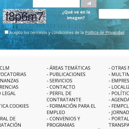
¿Qué ve en la
imagen?
Acepto los términos y condiciones de la
Política de Privacidad
CLM
ÁREAS TEMÁTICAS
OTRAS 
OCATORIAS
PUBLICACIONES
MULTI
NANZAS
SERVICIOS
EMPRE
RENCIAS
CONTACTO
LOCALI
O LEGAL
PERFIL DE
POLÍTI
CONTRATANTE
AGEND
TICA COOKIES
FORMACIÓN PARA EL
FEMPC
EMPLEO
JORNAD
RAL DE
CONVENIOS Y
PORTAL
ATACIÓN
PROGRAMAS
TRANSPA