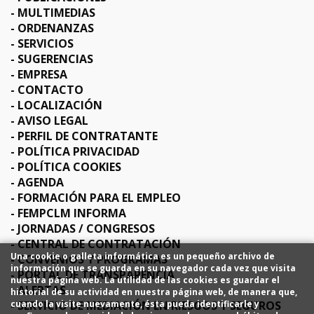
MULTIMEDIAS
ORDENANZAS
SERVICIOS
SUGERENCIAS
EMPRESA
CONTACTO
LOCALIZACIÓN
AVISO LEGAL
PERFIL DE CONTRATANTE
POLÍTICA PRIVACIDAD
POLÍTICA COOKIES
AGENDA
FORMACIÓN PARA EL EMPLEO
FEMPCLM INFORMA
JORNADAS / CONGRESOS
CENTRAL DE CONTRATACIÓN
Una cookie o galleta informática es un pequeño archivo de
CONVENIOS Y PROGRAMAS
información que se guarda en su navegador cada vez que visita
PORTAL DE TRANSPARENCIA
nuestra página web. La utilidad de las cookies es guardar el
ALERTAS
historial de su actividad en nuestra página web, de manera que,
SERVICIO DE MEDIACIÓN EN RIESGOS Y SEGUROS
cuando la visite nuevamente, ésta pueda identificarle y