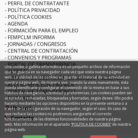
PERFIL DE CONTRATANTE
POLÍTICA PRIVACIDAD
POLÍTICA COOKIES
AGENDA
FORMACIÓN PARA EL EMPLEO
FEMPCLM INFORMA
JORNADAS / CONGRESOS
CENTRAL DE CONTRATACIÓN
CONVENIOS Y PROGRAMAS
PORTAL DE TRANSPARENCIA
Una cookie o galleta informática es un pequeño archivo de información
ALERTAS
que se guarda en su navegador cada vez que visita nuestra página
SERVICIO DE MEDIACIÓN EN RIESGOS Y SEGUROS
web. La utilidad de las cookies es guardar el historial de su actividad en
nuestra página web, de manera que, cuando la visite nuevamente, ésta
ACCESO SEDE ELECTRÓNICA
pueda identificarle y configurar el contenido de la misma en base a sus
PORTAL DE TRANSPARENCIA
hábitos de navegación, identidad y preferencias. Las cookies pueden ser
MAPA WEB
aceptadas, rechazadas, bloqueadas y borradas, según desee. Ello podrá
hacerlo mediante las opciones disponibles en la presente ventana o a
Ubicación
través de la configuración de su navegador, según el caso. En caso de
que rechace las cookies no podremos asegurarle el correcto
Contacto
funcionamiento de las distintas funcionalidades de nuestra página
web. Más información en el apartado
“POLÍTICA DE COOKIES”
de nuestra
página web.