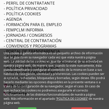
PERFIL DE CONTRATANTE
POLÍTICA PRIVACIDAD
POLÍTICA COOKIES
AGENDA
FORMACIÓN PARA EL EMPLEO
FEMPCLM INFORMA
JORNADAS / CONGRESOS
CENTRAL DE CONTRATACIÓN
CONVENIOS Y PROGRAMAS
PORTAL DE TRANSPARENCIA
Una cookie o galleta informática es un pequeño archivo de información
ALERTAS
que se guarda en su navegador cada vez que visita nuestra página
SERVICIO DE MEDIACIÓN EN RIESGOS Y SEGUROS
web. La utilidad de las cookies es guardar el historial de su actividad en
nuestra página web, de manera que, cuando la visite nuevamente, ésta
ACCESO SEDE ELECTRÓNICA
pueda identificarle y configurar el contenido de la misma en base a sus
PORTAL DE TRANSPARENCIA
hábitos de navegación, identidad y preferencias. Las cookies pueden ser
MAPA WEB
aceptadas, rechazadas, bloqueadas y borradas, según desee. Ello podrá
hacerlo mediante las opciones disponibles en la presente ventana o a
Ubicación
través de la configuración de su navegador, según el caso. En caso de
que rechace las cookies no podremos asegurarle el correcto
Contacto
funcionamiento de las distintas funcionalidades de nuestra página
web. Más información en el apartado
“POLÍTICA DE COOKIES”
de nuestra
página web.