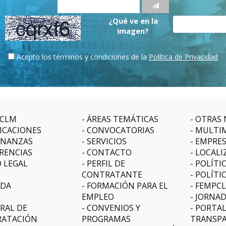
¿Qué ve en la
imagen?
Acepto los términos y condiciones de la
Política de Privacidad
CLM
ÁREAS TEMÁTICAS
OTRAS 
ICACIONES
CONVOCATORIAS
MULTI
NANZAS
SERVICIOS
EMPRE
RENCIAS
CONTACTO
LOCALI
O LEGAL
PERFIL DE
POLÍTI
CONTRATANTE
POLÍTI
DA
FORMACIÓN PARA EL
FEMPC
EMPLEO
JORNAD
RAL DE
CONVENIOS Y
PORTAL
ATACIÓN
PROGRAMAS
TRANSPA