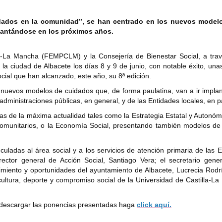
dados en la comunidad”, se han centrado en los nuevos model
plantándose en los próximos años.
la-La Mancha (FEMPCLM) y la Consejería de Bienestar Social, a trav
la ciudad de Albacete los días 8 y 9 de junio, con notable éxito, un
ocial que han alcanzado, este año, su 8ª edición.
s nuevos modelos de cuidados que, de forma paulatina, van a ir impl
dministraciones públicas, en general, y de las Entidades locales, en pa
mas de la máxima actualidad tales como la Estrategia Estatal y Autonóm
omunitarios, o la Economía Social, presentando también modelos de 
uladas al área social y a los servicios de atención primaria de las 
rector general de Acción Social, Santiago Vera; el secretario gener
iento y oportunidades del ayuntamiento de Albacete, Lucrecia Rodr
cultura, deporte y compromiso social de la Universidad de Castilla-L
y descargar las ponencias presentadas haga
click aquí.