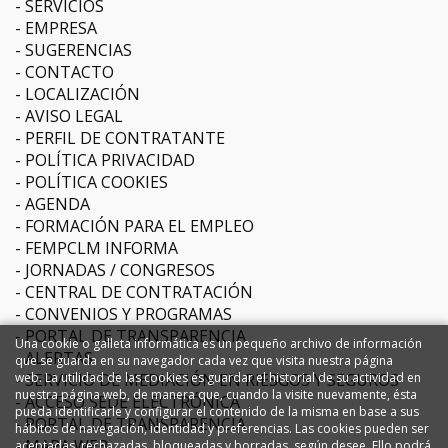
SERVICIOS
EMPRESA
SUGERENCIAS
CONTACTO
LOCALIZACIÓN
AVISO LEGAL
PERFIL DE CONTRATANTE
POLÍTICA PRIVACIDAD
POLÍTICA COOKIES
AGENDA
FORMACIÓN PARA EL EMPLEO
FEMPCLM INFORMA
JORNADAS / CONGRESOS
CENTRAL DE CONTRATACIÓN
CONVENIOS Y PROGRAMAS
PORTAL DE TRANSPARENCIA
Una cookie o galleta informática es un pequeño archivo de información
ALERTAS
que se guarda en su navegador cada vez que visita nuestra página
web. La utilidad de las cookies es guardar el historial de su actividad en
SERVICIO DE MEDIACIÓN EN RIESGOS Y SEGUROS
nuestra página web, de manera que, cuando la visite nuevamente, ésta
ACCESO SEDE ELECTRÓNICA
pueda identificarle y configurar el contenido de la misma en base a sus
PORTAL DE TRANSPARENCIA
hábitos de navegación, identidad y preferencias. Las cookies pueden ser
MAPA WEB
aceptadas, rechazadas, bloqueadas y borradas, según desee. Ello podrá