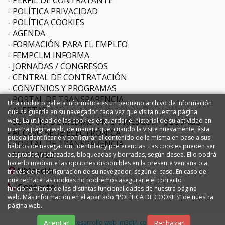
PERFIL DE CONTRATANTE
POLÍTICA PRIVACIDAD
POLÍTICA COOKIES
AGENDA
FORMACIÓN PARA EL EMPLEO
FEMPCLM INFORMA
JORNADAS / CONGRESOS
CENTRAL DE CONTRATACIÓN
CONVENIOS Y PROGRAMAS
PORTAL DE TRANSPARENCIA
Una cookie o galleta informática es un pequeño archivo de información
ALERTAS
que se guarda en su navegador cada vez que visita nuestra página
web. La utilidad de las cookies es guardar el historial de su actividad en
SERVICIO DE MEDIACIÓN EN RIESGOS Y SEGUROS
nuestra página web, de manera que, cuando la visite nuevamente, ésta
ACCESO SEDE ELECTRÓNICA
pueda identificarle y configurar el contenido de la misma en base a sus
PORTAL DE TRANSPARENCIA
hábitos de navegación, identidad y preferencias. Las cookies pueden ser
MAPA WEB
aceptadas, rechazadas, bloqueadas y borradas, según desee. Ello podrá
hacerlo mediante las opciones disponibles en la presente ventana o a
Ubicación
través de la configuración de su navegador, según el caso. En caso de
que rechace las cookies no podremos asegurarle el correcto
Contacto
funcionamiento de las distintas funcionalidades de nuestra página
web. Más información en el apartado
“POLÍTICA DE COOKIES”
de nuestra
página web.
Aceptar
Rechazar
Diseño y Desarrollo web Im3diA comunicación