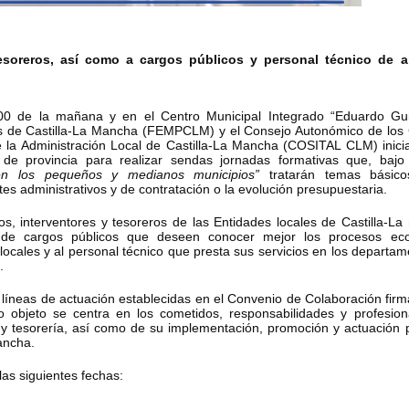
 tesoreros, así como a cargos públicos y personal técnico de 
:00 de la mañana y en el Centro Municipal Integrado “Eduardo Gui
as de Castilla-La Mancha (FEMPCLM) y el Consejo Autonómico de los 
de la Administración Local de Castilla-La Mancha (COSITAL CLM) inic
s de provincia para realizar sendas jornadas formativas que, bajo
s en los pequeños y medianos municipios”
tratarán temas básic
tes administrativos y de contratación o la evolución presupuestaria.
os, interventores y tesoreros de las Entidades locales de Castilla-L
n de cargos públicos que deseen conocer mejor los procesos ec
 locales y al personal técnico que presta sus servicios en los departa
.
 líneas de actuación establecidas en el Convenio de Colaboración fir
eto se centra en los cometidos, responsabilidades y profesiona
n y tesorería, así como de su implementación, promoción y actuación 
ancha.
las siguientes fechas: