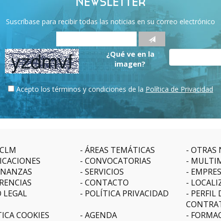
NEWSLETTER
Suscríbase para recibir todas las noticias en su correo electrónico
¿Qué ve en la
imagen?
Acepto los términos y condiciones de la
Política de Privacidad
CLM
ÁREAS TEMÁTICAS
OTRAS 
ICACIONES
CONVOCATORIAS
MULTI
NANZAS
SERVICIOS
EMPRE
RENCIAS
CONTACTO
LOCALI
O LEGAL
POLÍTICA PRIVACIDAD
PERFIL 
CONTRA
TICA COOKIES
AGENDA
FORMAC