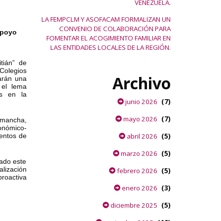
VENEZUELA.
LA FEMPCLM Y ASOFACAM FORMALIZAN UN
CONVENIO DE COLABORACIÓN PARA
apoyo
FOMENTAR EL ACOGIMIENTO FAMILIAR EN
LAS ENTIDADES LOCALES DE LA REGIÓN.
tián” de
Colegios
Archivo
iarán una
 el lema
os en la
(7)
junio 2026
(7)
mayo 2026
a mancha,
onómico-
(5)
mentos de
abril 2026
(5)
marzo 2026
mado este
lización
(5)
febrero 2026
proactiva
(3)
enero 2026
(5)
diciembre 2025