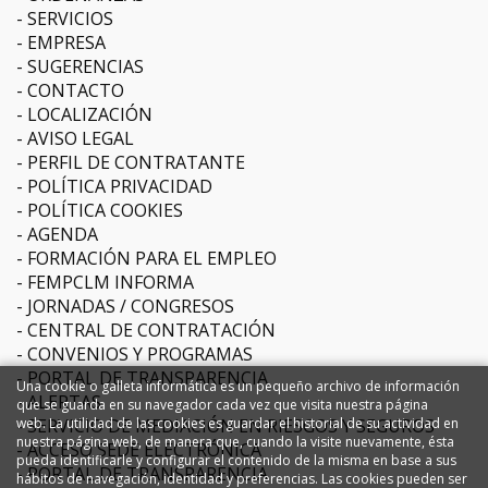
SERVICIOS
EMPRESA
SUGERENCIAS
CONTACTO
LOCALIZACIÓN
AVISO LEGAL
PERFIL DE CONTRATANTE
POLÍTICA PRIVACIDAD
POLÍTICA COOKIES
AGENDA
FORMACIÓN PARA EL EMPLEO
FEMPCLM INFORMA
JORNADAS / CONGRESOS
CENTRAL DE CONTRATACIÓN
CONVENIOS Y PROGRAMAS
PORTAL DE TRANSPARENCIA
Una cookie o galleta informática es un pequeño archivo de información
ALERTAS
que se guarda en su navegador cada vez que visita nuestra página
SERVICIO DE MEDIACIÓN EN RIESGOS Y SEGUROS
web. La utilidad de las cookies es guardar el historial de su actividad en
nuestra página web, de manera que, cuando la visite nuevamente, ésta
ACCESO SEDE ELECTRÓNICA
pueda identificarle y configurar el contenido de la misma en base a sus
PORTAL DE TRANSPARENCIA
hábitos de navegación, identidad y preferencias. Las cookies pueden ser