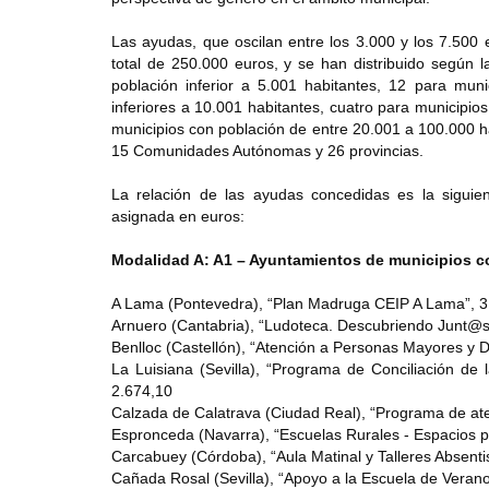
Las ayudas, que oscilan entre los 3.000 y los 7.500
total de 250.000 euros, y se han distribuido según 
población inferior a 5.001 habitantes, 12 para mun
inferiores a 10.001 habitantes, cuatro para municipi
municipios con población de entre 20.001 a 100.000 h
15 Comunidades Autónomas y 26 provincias.
La relación de las ayudas concedidas es la siguie
asignada en euros:
Modalidad A: A1 – Ayuntamientos de municipios co
A Lama (Pontevedra), “Plan Madruga CEIP A Lama”, 3
Arnuero (Cantabria), “Ludoteca. Descubriendo Junt@s
Benlloc (Castellón), “Atención a Personas Mayores y 
La Luisiana (Sevilla), “Programa de Conciliación de 
2.674,10
Calzada de Calatrava (Ciudad Real), “Programa de at
Espronceda (Navarra), “Escuelas Rurales - Espacios pa
Carcabuey (Córdoba), “Aula Matinal y Talleres Absent
Cañada Rosal (Sevilla), “Apoyo a la Escuela de Verano