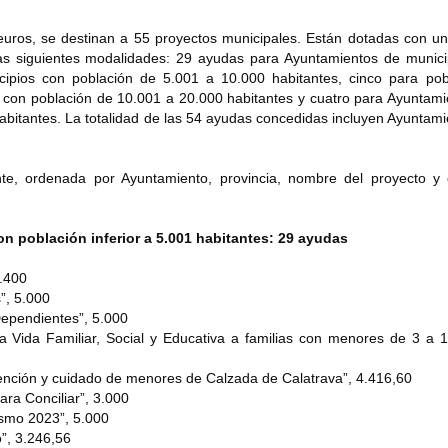
 euros, se destinan a 55 proyectos municipales. Están dotadas con u
las siguientes modalidades: 29 ayudas para Ayuntamientos de munici
icipios con población de 5.001 a 10.000 habitantes, cinco para pob
os con población de 10.001 a 20.000 habitantes y cuatro para Ayuntam
abitantes. La totalidad de las 54 ayudas concedidas incluyen Ayuntam
nte, ordenada por Ayuntamiento, provincia, nombre del proyecto y 
n población inferior a 5.001 habitantes: 29 ayudas
.400
”, 5.000
Dependientes”, 5.000
la Vida Familiar, Social y Educativa a familias con menores de 3 a 
ención y cuidado de menores de Calzada de Calatrava”, 4.416,60
ra Conciliar”, 3.000
ismo 2023”, 5.000
”, 3.246,56