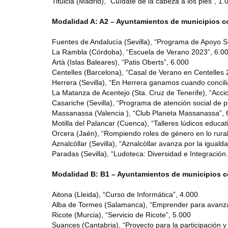
Titulcia (Madrid), “Cuídate de la cabeza a los pies”, 1.
Modalidad A: A2 – Ayuntamientos de municipios co
Fuentes de Andalucía (Sevilla), “Programa de Apoyo S
La Rambla (Córdoba), “Escuela de Verano 2023”, 6.0
Artà (Islas Baleares), “Patis Oberts”, 6.000
Centelles (Barcelona), “Casal de Verano en Centelles 
Herrera (Sevilla), “En Herrera ganamos cuando concil
La Matanza de Acentejo (Sta. Cruz de Tenerife), “Accio
Casariche (Sevilla), “Programa de atención social de p
Massanassa (Valencia ), “Club Planeta Massanassa”, 
Motilla del Palancar (Cuenca), “Talleres lúdicos educati
Orcera (Jaén), “Rompiendo roles de género en lo rural: 
Aznalcòllar (Sevilla), “Aznalcòllar avanza por la iguald
Paradas (Sevilla), “Ludoteca: Diversidad e Integración
Modalidad B: B1 – Ayuntamientos de municipios co
Aitona (Lleida), “Curso de Informática”, 4.000
Alba de Tormes (Salamanca), “Emprender para avanza
Ricote (Murcia), “Servicio de Ricote”, 5.000
Suances (Cantabria), “Proyecto para la participación y