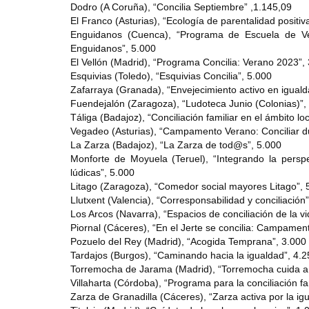
Dodro (A Coruña), “Concilia Septiembre” ,1.145,09
El Franco (Asturias), “Ecología de parentalidad positiv
Enguidanos (Cuenca), “Programa de Escuela de Vera
Enguidanos”, 5.000
El Vellón (Madrid), “Programa Concilia: Verano 2023”,
Esquivias (Toledo), “Esquivias Concilia”, 5.000
Zafarraya (Granada), “Envejecimiento activo en igualda
Fuendejalón (Zaragoza), “Ludoteca Junio (Colonias)”,
Táliga (Badajoz), “Conciliación familiar en el ámbito lo
Vegadeo (Asturias), “Campamento Verano: Conciliar du
La Zarza (Badajoz), “La Zarza de tod@s”, 5.000
Monforte de Moyuela (Teruel), “Integrando la perspec
lúdicas”, 5.000
Litago (Zaragoza), “Comedor social mayores Litago”, 
Llutxent (Valencia), “Corresponsabilidad y conciliación
Los Arcos (Navarra), “Espacios de conciliación de la vi
Piornal (Cáceres), “En el Jerte se concilia: Campamen
Pozuelo del Rey (Madrid), “Acogida Temprana”, 3.000
Tardajos (Burgos), “Caminando hacia la igualdad”, 4.2
Torremocha de Jarama (Madrid), “Torremocha cuida a
Villaharta (Córdoba), “Programa para la conciliación fam
Zarza de Granadilla (Cáceres), “Zarza activa por la ig