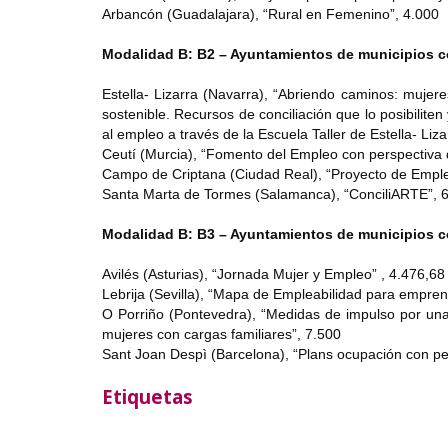
Arbancón (Guadalajara), “Rural en Femenino”, 4.000
Modalidad B: B2 – Ayuntamientos de municipios co
Estella- Lizarra (Navarra), “Abriendo caminos: mujeres
sostenible. Recursos de conciliación que lo posibiliten
al empleo a través de la Escuela Taller de Estella- Liza
Ceutí (Murcia), “Fomento del Empleo con perspectiva 
Campo de Criptana (Ciudad Real), “Proyecto de Empleo
Santa Marta de Tormes (Salamanca), “ConciliARTE”, 
Modalidad B: B3 – Ayuntamientos de municipios co
Avilés (Asturias), “Jornada Mujer y Empleo” , 4.476,68
Lebrija (Sevilla), “Mapa de Empleabilidad para empre
O Porriño (Pontevedra), “Medidas de impulso por una
mujeres con cargas familiares”, 7.500
Sant Joan Despì (Barcelona), “Plans ocupación con p
Etiquetas