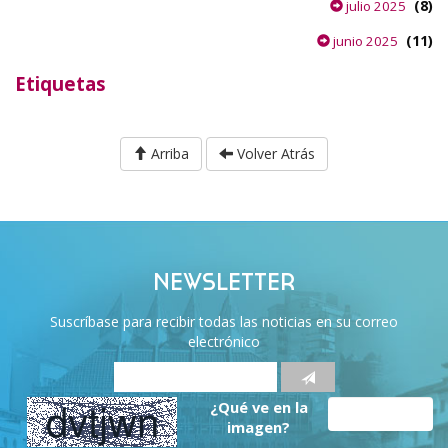
(8)
julio 2025
(11)
junio 2025
Etiquetas
Arriba
Volver Atrás
NEWSLETTER
Suscríbase para recibir todas las noticias en su correo
electrónico
¿Qué ve en la
imagen?