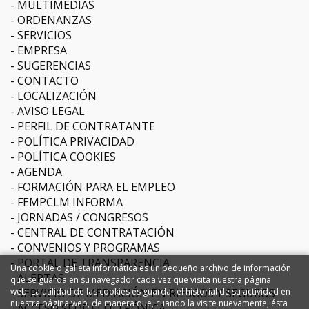
MULTIMEDIAS
ORDENANZAS
SERVICIOS
EMPRESA
SUGERENCIAS
CONTACTO
LOCALIZACIÓN
AVISO LEGAL
PERFIL DE CONTRATANTE
POLÍTICA PRIVACIDAD
POLÍTICA COOKIES
AGENDA
FORMACIÓN PARA EL EMPLEO
FEMPCLM INFORMA
JORNADAS / CONGRESOS
CENTRAL DE CONTRATACIÓN
CONVENIOS Y PROGRAMAS
PORTAL DE TRANSPARENCIA
Una cookie o galleta informática es un pequeño archivo de información
ALERTAS
que se guarda en su navegador cada vez que visita nuestra página
SERVICIO DE MEDIACIÓN EN RIESGOS Y SEGUROS
web. La utilidad de las cookies es guardar el historial de su actividad en
nuestra página web, de manera que, cuando la visite nuevamente, ésta
ACCESO SEDE ELECTRÓNICA