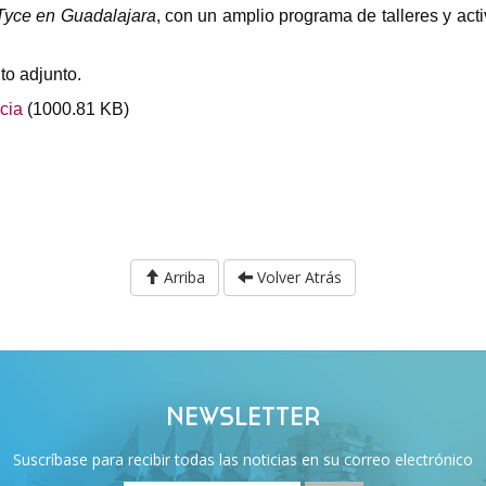
Tyce en Guadalajara
, con un amplio programa de talleres y act
to adjunto.
cia
(1000.81 KB)
Arriba
Volver Atrás
NEWSLETTER
Suscríbase para recibir todas las noticias en su correo electrónico