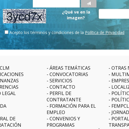
¿Qué ve en la
imagen?
Acepto los términos y condiciones de la
Política de Privacidad
CLM
ÁREAS TEMÁTICAS
OTRAS 
ICACIONES
CONVOCATORIAS
MULTI
NANZAS
SERVICIOS
EMPRE
RENCIAS
CONTACTO
LOCALI
O LEGAL
PERFIL DE
POLÍTI
CONTRATANTE
POLÍTI
DA
FORMACIÓN PARA EL
FEMPC
EMPLEO
JORNAD
RAL DE
CONVENIOS Y
PORTAL
ATACIÓN
PROGRAMAS
TRANSPA