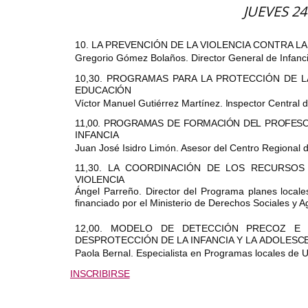
JUEVES 2
10. LA PREVENCIÓN DE LA VIOLENCIA CONTRA LA
Gregorio Gómez Bolaños. Director General de
Infanc
10,30. PROGRAMAS PARA LA PROTECCIÓN DE 
EDUCACIÓN
Vícto
r Manuel Gutiérrez
Martínez
.
Inspecto
r
Centra
l 
11,00.
PROGRAMAS
DE
FORMACIÓN
DEL
PROFES
INFANCIA
Juan José Isidro Limón. Asesor del Centro Regional
11,30. LA COORDINACIÓN DE LOS RECURSOS
VIOLENCIA
Ángel Parreño. Director del Programa planes local
financiado por el Ministerio de Derechos Sociales y 
12,00. MODELO DE DETECCIÓN PRECOZ E 
DESPROTECCIÓN DE LA INFANCIA Y LA
ADOLESCE
Paola Bernal.
E
s
p
e
c
i
a
l
i
s
t
a en Programas locales de
U
INSCRIBIRSE