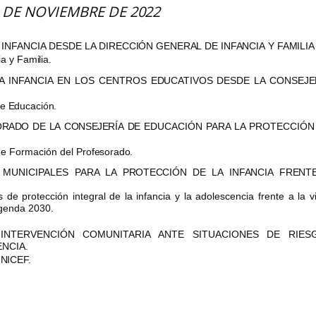
4 DE NOVIEMBRE DE
2022
 INFANCIA DESDE LA
DIRECCIÓN
GENERAL
DE
INFANCIA
Y
FAMILIA
i
a y
Familia.
LA INFANCIA EN LOS CENTROS
EDUCATIVOS
DESDE
LA
CONSEJE
de
Educación.
ORADO
DE
LA
CONSEJERÍA
DE
EDUCACIÓN PARA LA PROTECCIÓN
 de Formación del
P
r
o
f
e
s
o
r
a
d
o
.
 MUNICIPALES PARA LA
PROTECCIÓN
DE
LA
INFANCIA
FRENT
es de protección
integra
l
de la infancia y la adolescencia frente a la v
Agenda 2030.
INTERVENCIÓN COMUNITARIA ANTE SITUACIONES DE RIES
NCIA.
NICEF.