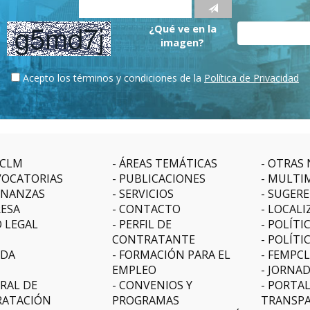
¿Qué ve en la
imagen?
Acepto los términos y condiciones de la
Política de Privacidad
CLM
ÁREAS TEMÁTICAS
OTRAS 
OCATORIAS
PUBLICACIONES
MULTI
NANZAS
SERVICIOS
SUGERE
ESA
CONTACTO
LOCALI
O LEGAL
PERFIL DE
POLÍTI
CONTRATANTE
POLÍTI
DA
FORMACIÓN PARA EL
FEMPC
EMPLEO
JORNAD
RAL DE
CONVENIOS Y
PORTAL
ATACIÓN
PROGRAMAS
TRANSPA