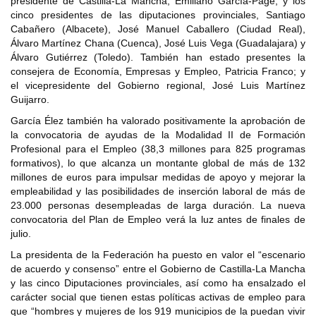
presidente de Castilla-La Mancha, Emiliano García-Page; y los
cinco presidentes de las diputaciones provinciales, Santiago
Cabañero (Albacete), José Manuel Caballero (Ciudad Real),
Álvaro Martínez Chana (Cuenca), José Luis Vega (Guadalajara) y
Álvaro Gutiérrez (Toledo). También han estado presentes la
consejera de Economía, Empresas y Empleo, Patricia Franco; y
el vicepresidente del Gobierno regional, José Luis Martínez
Guijarro.
García Élez también ha valorado positivamente la aprobación de
la convocatoria de ayudas de la Modalidad II de Formación
Profesional para el Empleo (38,3 millones para 825 programas
formativos), lo que alcanza un montante global de más de 132
millones de euros para impulsar medidas de apoyo y mejorar la
empleabilidad y las posibilidades de inserción laboral de más de
23.000 personas desempleadas de larga duración. La nueva
convocatoria del Plan de Empleo verá la luz antes de finales de
julio.
La presidenta de la Federación ha puesto en valor el “escenario
de acuerdo y consenso” entre el Gobierno de Castilla-La Mancha
y las cinco Diputaciones provinciales, así como ha ensalzado el
carácter social que tienen estas políticas activas de empleo para
que “hombres y mujeres de los 919 municipios de la puedan vivir