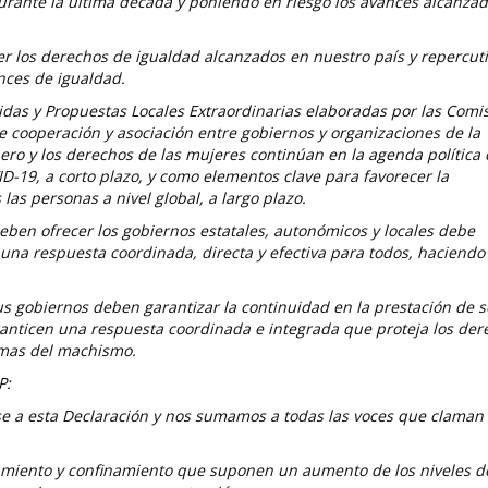
urante la última década y poniendo en riesgo los avances alcanza
r los derechos de igualdad alcanzados en nuestro país y repercuti
nces de igualdad.
das y Propuestas Locales Extraordinarias elaboradas por las Comi
e cooperación y asociación entre gobiernos y organizaciones de la
nero y los derechos de las mujeres continúan en la agenda política
VID-19, a corto plazo, y como elementos clave para favorecer la
las personas a nivel global, a largo plazo.
 deben ofrecer los gobiernos estatales, autonómicos y locales debe
 una respuesta coordinada, directa y efectiva para todos, haciendo
us gobiernos deben garantizar la continuidad en la prestación de s
anticen una respuesta coordinada e integrada que proteja los der
imas del machismo.
P:
rse a esta Declaración y nos sumamos a todas las voces que claman
islamiento y confinamiento que suponen un aumento de los niveles d