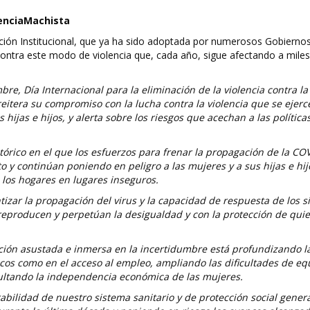
lenciaMachista
ción Institucional, que ya ha sido adoptada por numerosos Gobierno
ontra este modo de violencia que, cada año, sigue afectando a miles
e, Día Internacional para la eliminación de la violencia contra la
eitera su compromiso con la lucha contra la violencia que se ejerc
 hijas e hijos, y alerta sobre los riesgos que acechan a las política
órico en el que los esfuerzos para frenar la propagación de la CO
y continúan poniendo en peligro a las mujeres y a sus hijas e hijo
 los hogares en lugares inseguros.
zar la propagación del virus y la capacidad de respuesta de los s
 reproducen y perpetúan la desigualdad y con la protección de qui
ón asustada e inmersa en la incertidumbre está profundizando l
cos como en el acceso al empleo, ampliando las dificultades de equ
ficultando la independencia económica de las mujeres.
erabilidad de nuestro sistema sanitario y de protección social gene