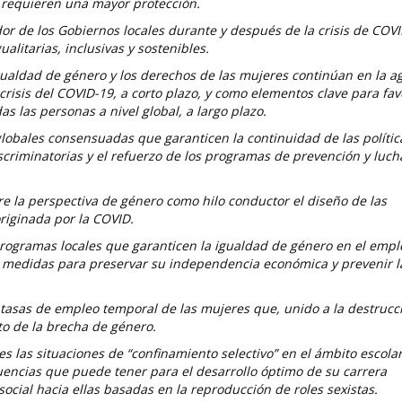
e requieren una mayor protección.
r de los Gobiernos locales durante y después de la crisis de COVI
alitarias, inclusivas y sostenibles.
gualdad de género y los derechos de las mujeres continúan en la 
 crisis del COVID-19, a corto plazo, y como elementos clave para fa
as las personas a nivel global, a largo plazo.
obales consensuadas que garanticen la continuidad de las polític
iscriminatorias y el refuerzo de los programas de prevención y luch
 la perspectiva de género como hilo conductor el diseño de las
originada por la COVID.
ogramas locales que garanticen la igualdad de género en el emple
o medidas para preservar su independencia económica y prevenir l
tasas de empleo temporal de las mujeres que, unido a la destrucci
o de la brecha de género.
 las situaciones de “confinamiento selectivo” en el ámbito escolar
uencias que puede tener para el desarrollo óptimo de su carrera
ocial hacia ellas basadas en la reproducción de roles sexistas.