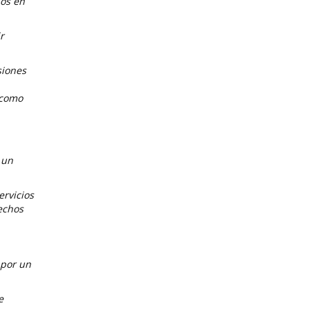
dos en
r
siones
 como
 un
ervicios
echos
 por un
e