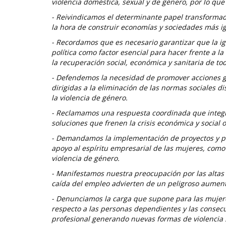
violencia doméstica, sexual y de género, por lo qu
- Reivindicamos el determinante papel transformado
la hora de construir economías y sociedades más igu
- Recordamos que es necesario garantizar que la i
política como factor esencial para hacer frente a la
la recuperación social, económica y sanitaria de tod
- Defendemos la necesidad de promover acciones gl
dirigidas a la eliminación de las normas sociales d
la violencia de género.
- Reclamamos una respuesta coordinada que integre
soluciones que frenen la crisis económica y social 
- Demandamos la implementación de proyectos y pr
apoyo al espíritu empresarial de las mujeres, com
violencia de género.
- Manifestamos nuestra preocupación por las altas 
caída del empleo advierten de un peligroso aument
- Denunciamos la carga que supone para las mujeres
respecto a las personas dependientes y las consec
profesional generando nuevas formas de violencia s