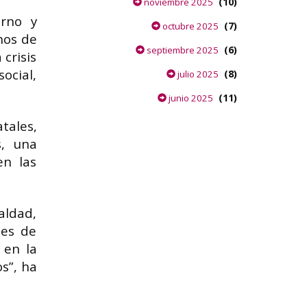
(10)
noviembre 2025
erno y
(7)
octubre 2025
hos de
(6)
septiembre 2025
crisis
ocial,
(8)
julio 2025
(11)
junio 2025
tales,
s, una
en las
aldad,
les de
 en la
os”, ha