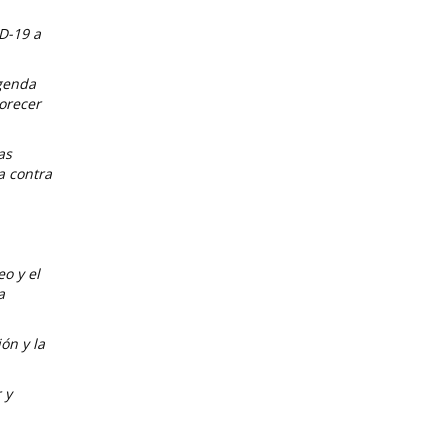
D-19 a
agenda
vorecer
as
a contra
o y el
a
ón y la
 y