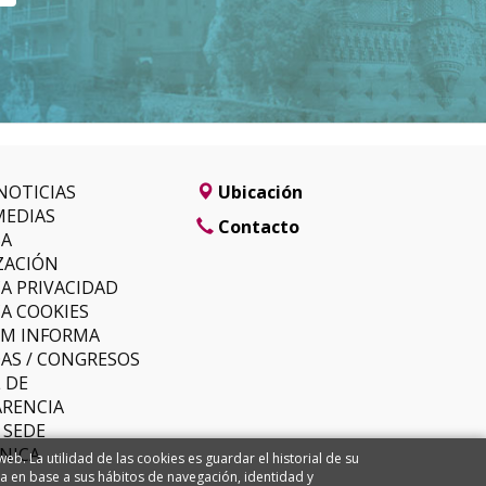
NOTICIAS
Ubicación
MEDIAS
Contacto
SA
ZACIÓN
CA PRIVACIDAD
CA COOKIES
LM INFORMA
AS / CONGRESOS
 DE
RENCIA
 SEDE
NICA
. La utilidad de las cookies es guardar el historial de su
ma en base a sus hábitos de navegación, identidad y