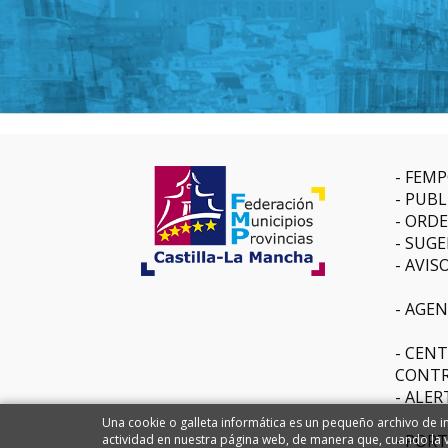
FEMP
PUBL
ORDE
SUGE
AVIS
AGEN
CENT
CONTR
ALER
Una cookie o galleta informática es un pequeño archivo de in
PORT
actividad en nuestra página web, de manera que, cuando la vi