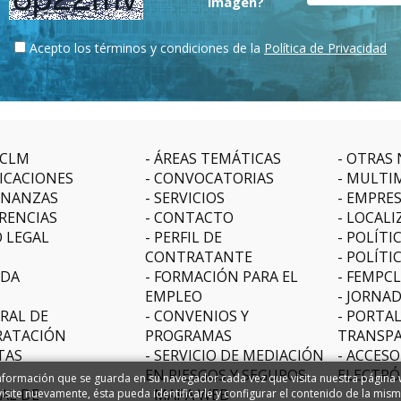
imagen?
Acepto los términos y condiciones de la
Política de Privacidad
CLM
ÁREAS TEMÁTICAS
OTRAS 
ICACIONES
CONVOCATORIAS
MULTI
NANZAS
SERVICIOS
EMPRE
RENCIAS
CONTACTO
LOCALI
O LEGAL
PERFIL DE
POLÍTI
CONTRATANTE
POLÍTI
DA
FORMACIÓN PARA EL
FEMPC
EMPLEO
JORNAD
RAL DE
CONVENIOS Y
PORTAL
ATACIÓN
PROGRAMAS
TRANSPA
TAS
SERVICIO DE MEDIACIÓN
ACCESO
EN RIESGOS Y SEGUROS
ELECTRÓ
formación que se guarda en su navegador cada vez que visita nuestra página web
AL DE
MAPA WEB
site nuevamente, ésta pueda identificarle y configurar el contenido de la mis