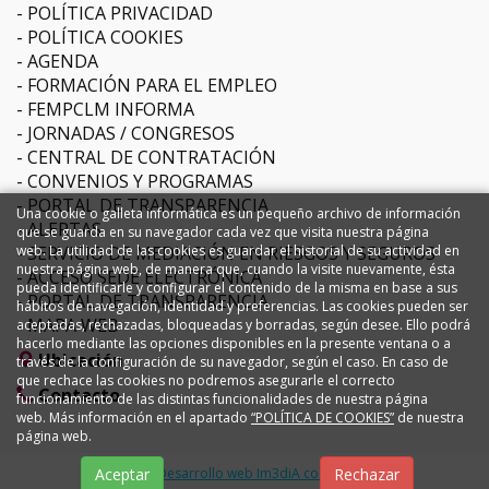
POLÍTICA PRIVACIDAD
POLÍTICA COOKIES
AGENDA
FORMACIÓN PARA EL EMPLEO
FEMPCLM INFORMA
JORNADAS / CONGRESOS
CENTRAL DE CONTRATACIÓN
CONVENIOS Y PROGRAMAS
PORTAL DE TRANSPARENCIA
Una cookie o galleta informática es un pequeño archivo de información
ALERTAS
que se guarda en su navegador cada vez que visita nuestra página
SERVICIO DE MEDIACIÓN EN RIESGOS Y SEGUROS
web. La utilidad de las cookies es guardar el historial de su actividad en
nuestra página web, de manera que, cuando la visite nuevamente, ésta
ACCESO SEDE ELECTRÓNICA
pueda identificarle y configurar el contenido de la misma en base a sus
PORTAL DE TRANSPARENCIA
hábitos de navegación, identidad y preferencias. Las cookies pueden ser
MAPA WEB
aceptadas, rechazadas, bloqueadas y borradas, según desee. Ello podrá
hacerlo mediante las opciones disponibles en la presente ventana o a
Ubicación
través de la configuración de su navegador, según el caso. En caso de
que rechace las cookies no podremos asegurarle el correcto
Contacto
funcionamiento de las distintas funcionalidades de nuestra página
web. Más información en el apartado
“POLÍTICA DE COOKIES”
de nuestra
página web.
Diseño y Desarrollo web Im3diA comunicación
Aceptar
Rechazar