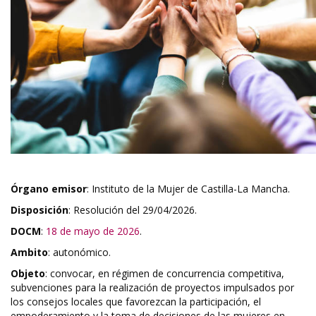
Órgano emisor
: Instituto de la Mujer de Castilla-La Mancha.
Disposición
: Resolución del 29/04/2026.
DOCM
:
18 de mayo de 2026
.
Ambito
: autonómico.
Objeto
: convocar, en régimen de concurrencia competitiva,
subvenciones para la realización de proyectos impulsados por
los consejos locales que favorezcan la participación, el
empoderamiento y la toma de decisiones de las mujeres en