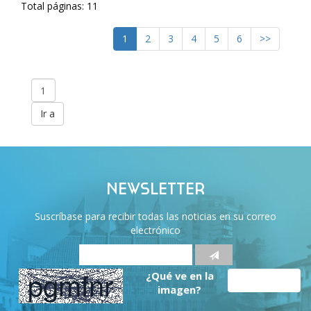
Total páginas: 11
1
2
3
4
5
6
>>
NEWSLETTER
Suscríbase para recibir todas las noticias en su correo
electrónico
¿Qué ve en la
imagen?