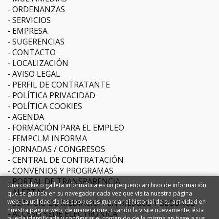
ORDENANZAS
SERVICIOS
EMPRESA
SUGERENCIAS
CONTACTO
LOCALIZACIÓN
AVISO LEGAL
PERFIL DE CONTRATANTE
POLÍTICA PRIVACIDAD
POLÍTICA COOKIES
AGENDA
FORMACIÓN PARA EL EMPLEO
FEMPCLM INFORMA
JORNADAS / CONGRESOS
CENTRAL DE CONTRATACIÓN
CONVENIOS Y PROGRAMAS
PORTAL DE TRANSPARENCIA
Una cookie o galleta informática es un pequeño archivo de información
ALERTAS
que se guarda en su navegador cada vez que visita nuestra página
SERVICIO DE MEDIACIÓN EN RIESGOS Y SEGUROS
web. La utilidad de las cookies es guardar el historial de su actividad en
nuestra página web, de manera que, cuando la visite nuevamente, ésta
ACCESO SEDE ELECTRÓNICA
pueda identificarle y configurar el contenido de la misma en base a sus