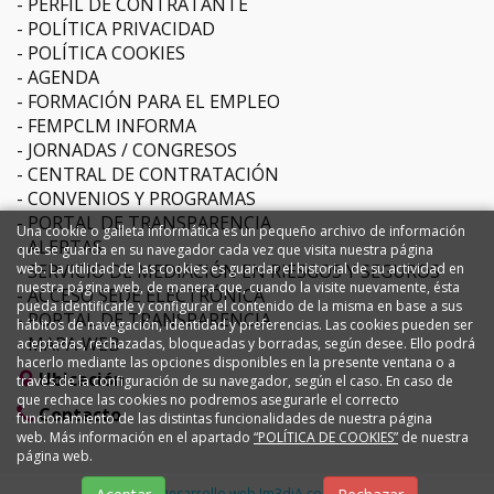
PERFIL DE CONTRATANTE
POLÍTICA PRIVACIDAD
POLÍTICA COOKIES
AGENDA
FORMACIÓN PARA EL EMPLEO
FEMPCLM INFORMA
JORNADAS / CONGRESOS
CENTRAL DE CONTRATACIÓN
CONVENIOS Y PROGRAMAS
PORTAL DE TRANSPARENCIA
Una cookie o galleta informática es un pequeño archivo de información
ALERTAS
que se guarda en su navegador cada vez que visita nuestra página
SERVICIO DE MEDIACIÓN EN RIESGOS Y SEGUROS
web. La utilidad de las cookies es guardar el historial de su actividad en
nuestra página web, de manera que, cuando la visite nuevamente, ésta
ACCESO SEDE ELECTRÓNICA
pueda identificarle y configurar el contenido de la misma en base a sus
PORTAL DE TRANSPARENCIA
hábitos de navegación, identidad y preferencias. Las cookies pueden ser
MAPA WEB
aceptadas, rechazadas, bloqueadas y borradas, según desee. Ello podrá
hacerlo mediante las opciones disponibles en la presente ventana o a
Ubicación
través de la configuración de su navegador, según el caso. En caso de
que rechace las cookies no podremos asegurarle el correcto
Contacto
funcionamiento de las distintas funcionalidades de nuestra página
web. Más información en el apartado
“POLÍTICA DE COOKIES”
de nuestra
página web.
Diseño y Desarrollo web Im3diA comunicación