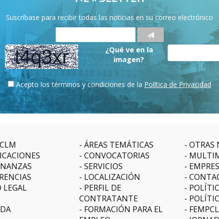
Suscríbase para recibir todas las noticias en su correo electrónico
¿Qué ve en la
imagen?
Acepto los términos y condiciones de la
Política de Privacidad
CLM
ÁREAS TEMÁTICAS
OTRAS 
ICACIONES
CONVOCATORIAS
MULTI
NANZAS
SERVICIOS
EMPRE
RENCIAS
LOCALIZACIÓN
CONTA
O LEGAL
PERFIL DE
POLÍTI
CONTRATANTE
POLÍTI
DA
FORMACIÓN PARA EL
FEMPC