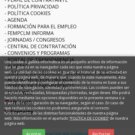
POLÍTICA PRIVACIDAD
POLÍTICA COOKIES
AGENDA
FORMACIÓN PARA EL EMPLEO
FEMPCLM INFORMA
JORNADAS / CONGRESOS
CENTRAL DE CONTRATACIÓN
CONVENIOS Y PROGRAMAS
PORTAL DE TRANSPARENCIA
Una cookie o galleta informática es un pequeño archivo de información
ALERTAS
que se guarda en su navegador cada vez que visita nuestra página
SERVICIO DE MEDIACIÓN EN RIESGOS Y SEGUROS
web. La utilidad de las cookies es guardar el historial de su actividad en
nuestra página web, de manera que, cuando la visite nuevamente, ésta
ACCESO SEDE ELECTRÓNICA
pueda identificarle y configurar el contenido de la misma en base a sus
PORTAL DE TRANSPARENCIA
hábitos de navegación, identidad y preferencias. Las cookies pueden ser
MAPA WEB
aceptadas, rechazadas, bloqueadas y borradas, según desee. Ello podrá
hacerlo mediante las opciones disponibles en la presente ventana o a
Ubicación
través de la configuración de su navegador, según el caso. En caso de
que rechace las cookies no podremos asegurarle el correcto
Contacto
funcionamiento de las distintas funcionalidades de nuestra página
web. Más información en el apartado
“POLÍTICA DE COOKIES”
de nuestra
página web.
Diseño y Desarrollo web Im3diA comunicación
Aceptar
Rechazar