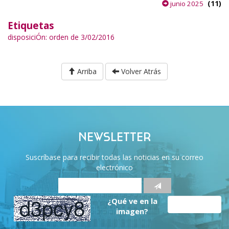
(11)
junio 2025
Etiquetas
disposiciÓn: orden de 3/02/2016
Arriba
Volver Atrás
NEWSLETTER
Suscríbase para recibir todas las noticias en su correo
electrónico
¿Qué ve en la
imagen?