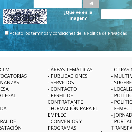
¿Qué ve en la
imagen?
Acepto los términos y condiciones de la
Política de Privacidad
CLM
ÁREAS TEMÁTICAS
OTRAS 
OCATORIAS
PUBLICACIONES
MULTI
NANZAS
SERVICIOS
SUGERE
ESA
CONTACTO
LOCALI
O LEGAL
PERFIL DE
POLÍTI
CONTRATANTE
POLÍTI
DA
FORMACIÓN PARA EL
FEMPC
EMPLEO
JORNAD
RAL DE
CONVENIOS Y
PORTAL
ATACIÓN
PROGRAMAS
TRANSPA