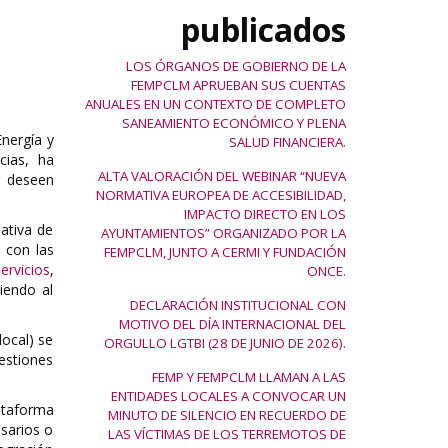
publicados
LOS ÓRGANOS DE GOBIERNO DE LA
FEMPCLM APRUEBAN SUS CUENTAS
ANUALES EN UN CONTEXTO DE COMPLETO
SANEAMIENTO ECONÓMICO Y PLENA
Energía y
SALUD FINANCIERA.
cias, ha
ALTA VALORACIÓN DEL WEBINAR “NUEVA
e deseen
NORMATIVA EUROPEA DE ACCESIBILIDAD,
IMPACTO DIRECTO EN LOS
ativa de
AYUNTAMIENTOS” ORGANIZADO POR LA
a con las
FEMPCLM, JUNTO A CERMI Y FUNDACIÓN
ervicios
,
ONCE.
iendo al
DECLARACIÓN INSTITUCIONAL CON
MOTIVO DEL DÍA INTERNACIONAL DEL
local) se
ORGULLO LGTBI (28 DE JUNIO DE 2026).
stiones
FEMP Y FEMPCLM LLAMAN A LAS
ENTIDADES LOCALES A CONVOCAR UN
lataforma
MINUTO DE SILENCIO EN RECUERDO DE
esarios o
LAS VÍCTIMAS DE LOS TERREMOTOS DE