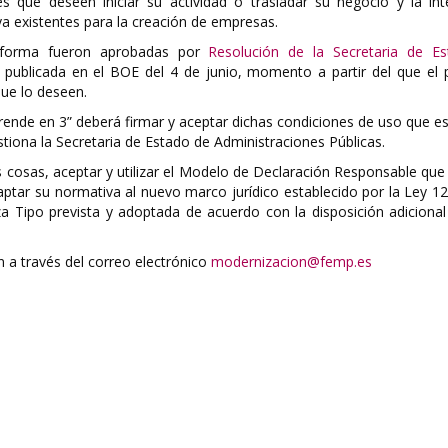
s que deseen iniciar su actividad o trasladar su negocio y la int
a existentes para la creación de empresas.
aforma fueron aprobadas por
Resolución de la Secretaria de E
, publicada en el BOE del 4 de junio, momento a partir del que el 
que lo deseen.
rende en 3” deberá firmar y aceptar dichas condiciones de uso que e
stiona la Secretaria de Estado de Administraciones Públicas.
as cosas, aceptar y utilizar el Modelo de Declaración Responsable qu
tar su normativa al nuevo marco jurídico establecido por la Ley 12
a Tipo prevista y adoptada de acuerdo con la disposición adicional
n a través del correo electrónico
modernizacion@femp.es