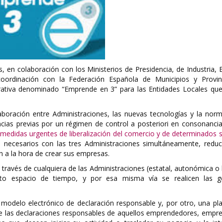
, en colaboración con los Ministerios de Presidencia, de Industria, 
ordinación con la Federación Española de Municipios y Provin
strativa denominado “Emprende en 3” para las Entidades Locales qu
aboración entre Administraciones, las nuevas tecnologías y la norm
encias previas por un régimen de control a posteriori en consonanci
medidas urgentes de liberalización del comercio y de determinados s
s necesarios con las tres Administraciones simultáneamente, reduc
n a la hora de crear sus empresas.
través de cualquiera de las Administraciones (estatal, autonómica o 
 espacio de tiempo, y por esa misma vía se realicen las ge
el modelo electrónico de declaración responsable y, por otro, una p
a de las declaraciones responsables de aquellos emprendedores, empr