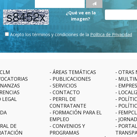
¿Qué ve en la
imagen?
Acepto los términos y condiciones de la
Política de Privacidad
CLM
ÁREAS TEMÁTICAS
OTRAS 
OCATORIAS
PUBLICACIONES
MULTI
NANZAS
SERVICIOS
EMPRE
RENCIAS
CONTACTO
LOCALI
O LEGAL
PERFIL DE
POLÍTI
CONTRATANTE
POLÍTI
DA
FORMACIÓN PARA EL
FEMPC
EMPLEO
JORNAD
RAL DE
CONVENIOS Y
PORTAL
ATACIÓN
PROGRAMAS
TRANSPA