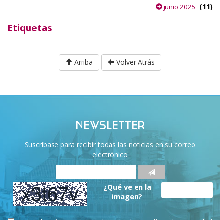
(11)
junio 2025
Etiquetas
Arriba
Volver Atrás
NEWSLETTER
Suscríbase para recibir todas las noticias en su correo
electrónico
¿Qué ve en la
imagen?