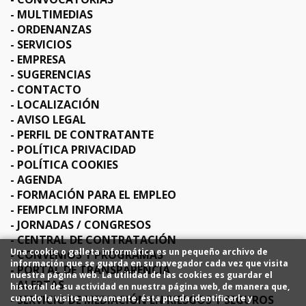
MULTIMEDIAS
ORDENANZAS
SERVICIOS
EMPRESA
SUGERENCIAS
CONTACTO
LOCALIZACIÓN
AVISO LEGAL
PERFIL DE CONTRATANTE
POLÍTICA PRIVACIDAD
POLÍTICA COOKIES
AGENDA
FORMACIÓN PARA EL EMPLEO
FEMPCLM INFORMA
JORNADAS / CONGRESOS
CENTRAL DE CONTRATACIÓN
Una cookie o galleta informática es un pequeño archivo de
CONVENIOS Y PROGRAMAS
información que se guarda en su navegador cada vez que visita
PORTAL DE TRANSPARENCIA
nuestra página web. La utilidad de las cookies es guardar el
ALERTAS
historial de su actividad en nuestra página web, de manera que,
SERVICIO DE MEDIACIÓN EN RIESGOS Y SEGUROS
cuando la visite nuevamente, ésta pueda identificarle y