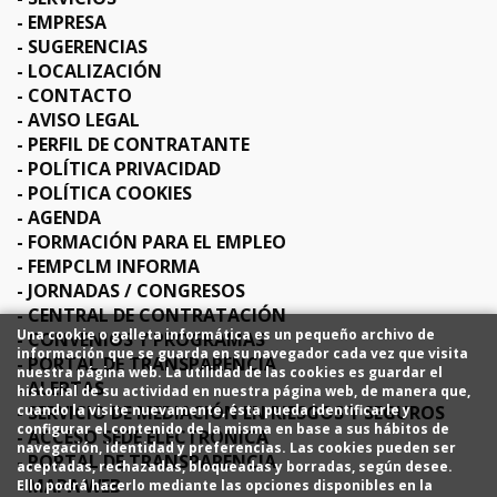
EMPRESA
SUGERENCIAS
LOCALIZACIÓN
CONTACTO
AVISO LEGAL
PERFIL DE CONTRATANTE
POLÍTICA PRIVACIDAD
POLÍTICA COOKIES
AGENDA
FORMACIÓN PARA EL EMPLEO
FEMPCLM INFORMA
JORNADAS / CONGRESOS
CENTRAL DE CONTRATACIÓN
Una cookie o galleta informática es un pequeño archivo de
CONVENIOS Y PROGRAMAS
información que se guarda en su navegador cada vez que visita
PORTAL DE TRANSPARENCIA
nuestra página web. La utilidad de las cookies es guardar el
ALERTAS
historial de su actividad en nuestra página web, de manera que,
SERVICIO DE MEDIACIÓN EN RIESGOS Y SEGUROS
cuando la visite nuevamente, ésta pueda identificarle y
configurar el contenido de la misma en base a sus hábitos de
ACCESO SEDE ELECTRÓNICA
navegación, identidad y preferencias. Las cookies pueden ser
PORTAL DE TRANSPARENCIA
aceptadas, rechazadas, bloqueadas y borradas, según desee.
MAPA WEB
Ello podrá hacerlo mediante las opciones disponibles en la